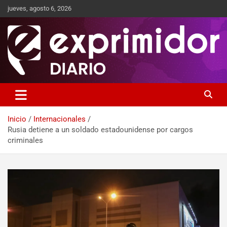
jueves, agosto 6, 2026
Sitio de Noticias
Exprimidor media
Inicio
Internacionales
Rusia detiene a un soldado estadounidense por cargos
criminales