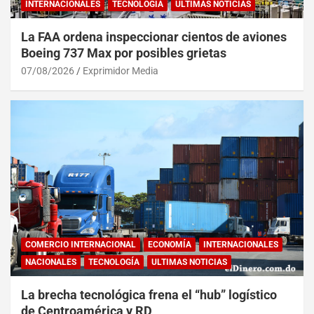
INTERNACIONALES
TECNOLOGÍA
ULTIMAS NOTICIAS
La FAA ordena inspeccionar cientos de aviones
Boeing 737 Max por posibles grietas
07/08/2026
Exprimidor Media
COMERCIO INTERNACIONAL
ECONOMÍA
INTERNACIONALES
NACIONALES
TECNOLOGÍA
ULTIMAS NOTICIAS
La brecha tecnológica frena el “hub” logístico
de Centroamérica y RD