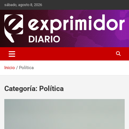
sábado, agosto 8, 2026
Sitio de Noticias
Exprimidor media
Inicio
Política
Categoría:
Política