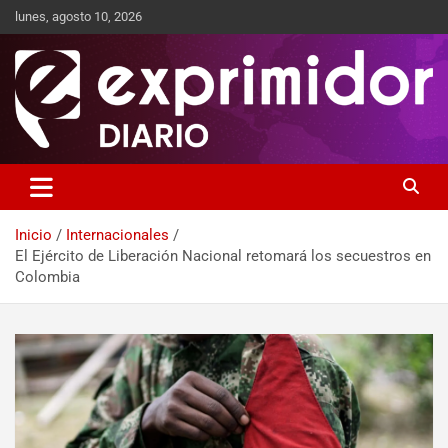
lunes, agosto 10, 2026
Sitio de Noticias
Exprimidor media
Inicio
Internacionales
El Ejército de Liberación Nacional retomará los secuestros en
Colombia