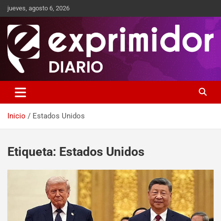
jueves, agosto 6, 2026
Sitio de Noticias
Exprimidor media
Inicio
Estados Unidos
Etiqueta:
Estados Unidos