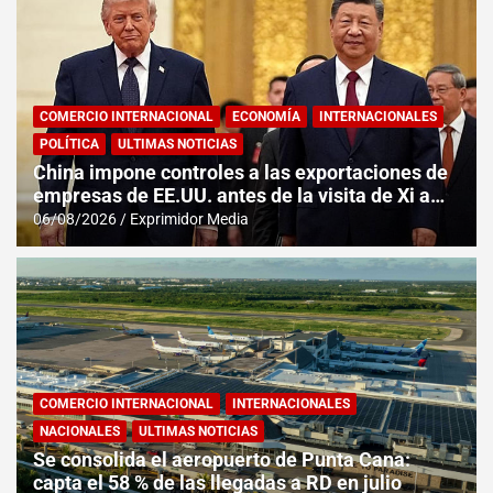
COMERCIO INTERNACIONAL
ECONOMÍA
INTERNACIONALES
POLÍTICA
ULTIMAS NOTICIAS
China impone controles a las exportaciones de
empresas de EE.UU. antes de la visita de Xi a
Washington
06/08/2026
Exprimidor Media
COMERCIO INTERNACIONAL
INTERNACIONALES
NACIONALES
ULTIMAS NOTICIAS
Se consolida el aeropuerto de Punta Cana:
capta el 58 % de las llegadas a RD en julio