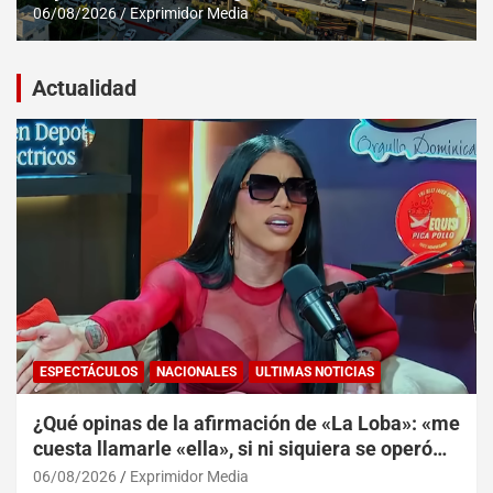
06/08/2026
Exprimidor Media
Actualidad
ESPECTÁCULOS
NACIONALES
ULTIMAS NOTICIAS
¿Qué opinas de la afirmación de «La Loba»: «me
cuesta llamarle «ella», si ni siquiera se operó
las partes íntimas?
06/08/2026
Exprimidor Media