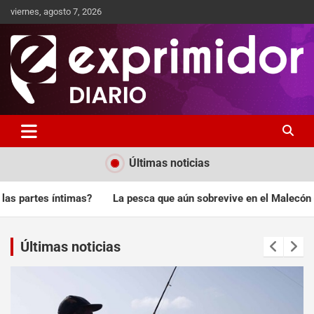
viernes, agosto 7, 2026
Sitio de Noticias
Exprimidor media
Últimas noticias
sca que aún sobrevive en el Malecón de Santo Domingo
China i
Últimas noticias