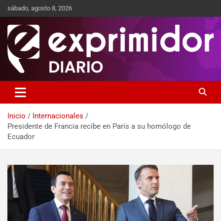
sábado, agosto 8, 2026
Sitio de Noticias
Exprimidor media
Inicio
Internacionales
Presidente de Francia recibe en París a su homólogo de
Ecuador