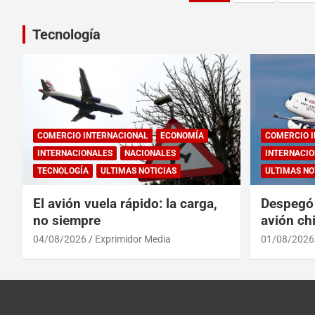
Tecnología
COMERCIO INTERNACIONAL
ECONOMÍA
COMERCIO 
INTERNACIONALES
NACIONALES
INTERNACIO
TECNOLOGÍA
ULTIMAS NOTICIAS
ULTIMAS NO
El avión vuela rápido: la carga,
Despegó 
no siempre
avión chi
reinado 
04/08/2026
Exprimidor Media
01/08/2026