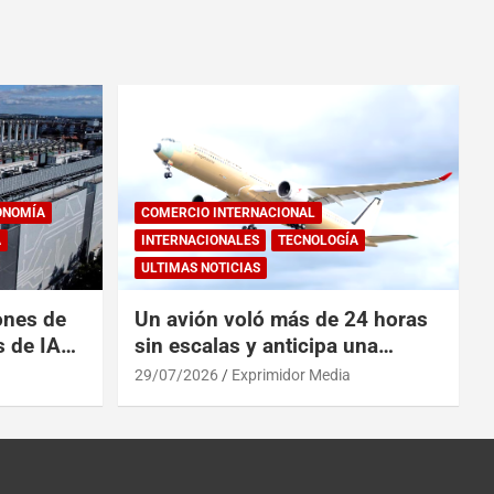
ONOMÍA
COMERCIO INTERNACIONAL
A
INTERNACIONALES
TECNOLOGÍA
ULTIMAS NOTICIAS
ones de
Un avión voló más de 24 horas
s de IA
sin escalas y anticipa una
 China
revolución en los viajes
29/07/2026
Exprimidor Media