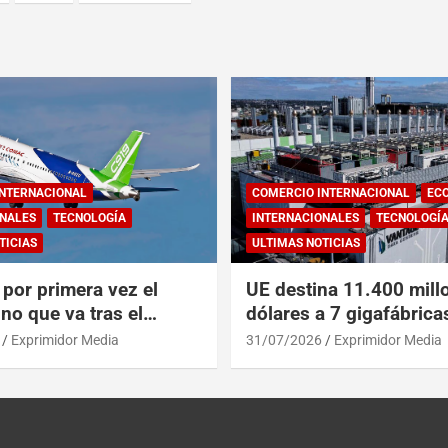
INTERNACIONAL
COMERCIO INTERNACIONAL
EC
NALES
TECNOLOGÍA
INTERNACIONALES
TECNOLOGÍ
TICIAS
ULTIMAS NOTICIAS
por primera vez el
UE destina 11.400 mill
no que va tras el
dólares a 7 gigafábrica
del A319 en el Tíbet
para alcanzar a EEUU y
Exprimidor Media
31/07/2026
Exprimidor Media