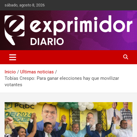
sábado, agosto 8, 2026
Sitio de Noticias
Exprimidor media
Inicio
Ultimas noticias
Tobías Crespo: Para ganar elecciones hay que movilizar
votantes