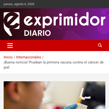
jueves, agosto 6, 2026
Sitio de Noticias
Exprimidor media
Inicio
Internacionales
¡Buena noticia! Prueban la primera vacuna contra el cáncer de
piel