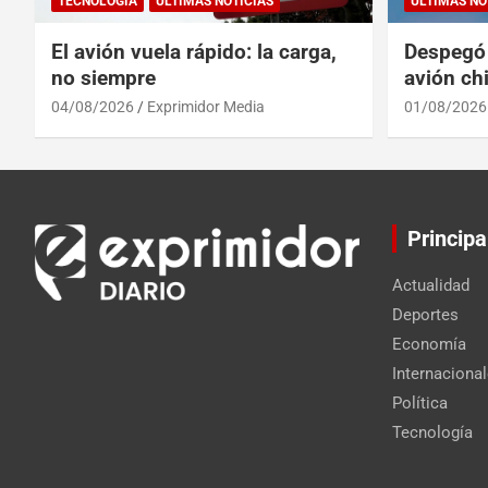
TECNOLOGÍA
ULTIMAS NOTICIAS
ULTIMAS NO
El avión vuela rápido: la carga,
Despegó 
no siempre
avión chi
reinado 
04/08/2026
Exprimidor Media
01/08/2026
Principa
Actualidad
Deportes
Economía
Internaciona
Política
Tecnología