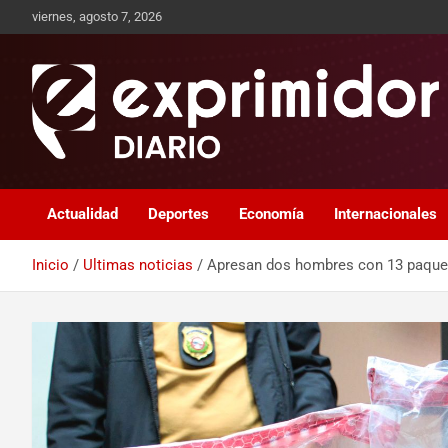
viernes, agosto 7, 2026
Sitio de Noticias
Exprimidor media
Actualidad
Deportes
Economía
Internacionales
Inicio
Ultimas noticias
Apresan dos hombres con 13 paque