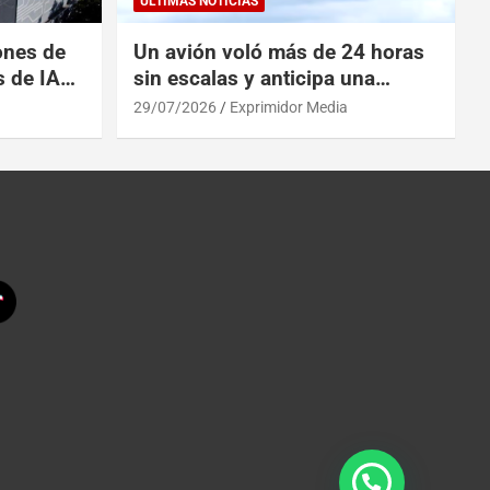
ULTIMAS NOTICIAS
ones de
Un avión voló más de 24 horas
s de IA
sin escalas y anticipa una
 China
revolución en los viajes
29/07/2026
Exprimidor Media