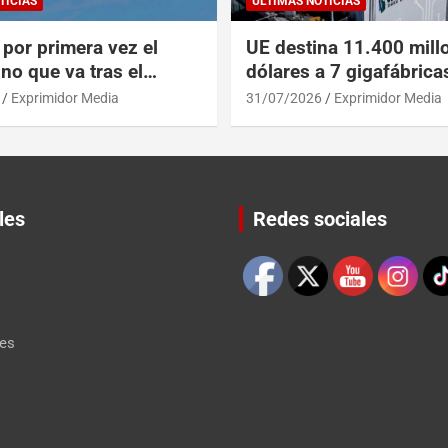
TICIAS
ULTIMAS NOTICIAS
por primera vez el
UE destina 11.400 mill
no que va tras el
dólares a 7 gigafábrica
del A319 en el Tíbet
para alcanzar a EEUU y
Exprimidor Media
31/07/2026
Exprimidor Media
les
Redes sociales
Set Youtube Channel ID
les