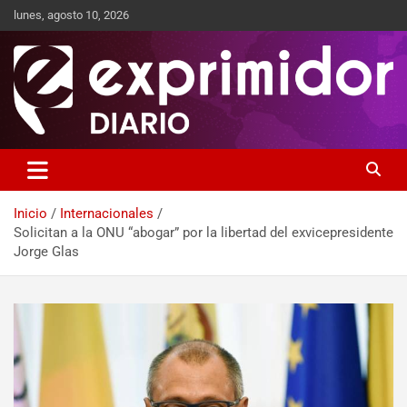
lunes, agosto 10, 2026
Sitio de Noticias
Exprimidor media
Inicio
Internacionales
Solicitan a la ONU “abogar” por la libertad del exvicepresidente
Jorge Glas