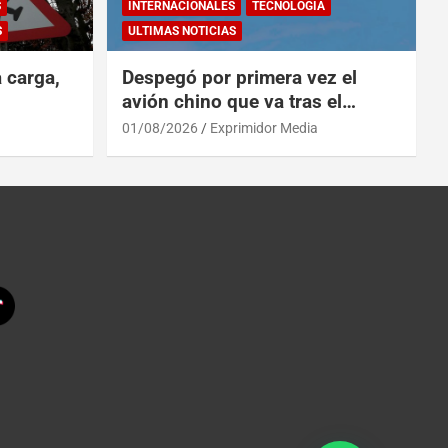
S
INTERNACIONALES
TECNOLOGÍA
S
ULTIMAS NOTICIAS
a carga,
Despegó por primera vez el
avión chino que va tras el
reinado del A319 en el Tíbet
01/08/2026
Exprimidor Media