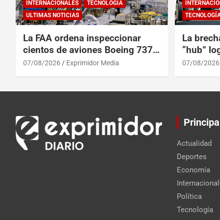
INTERNACIONALES
TECNOLOGÍA
INTERNACIO
ULTIMAS NOTICIAS
TECNOLOGÍ
La FAA ordena inspeccionar
La brech
cientos de aviones Boeing 737
“hub” log
Max por posibles grietas
Centroam
07/08/2026
Exprimidor Media
07/08/2026
Principa
Actualidad
Deportes
Economía
Internaciona
Política
Tecnología