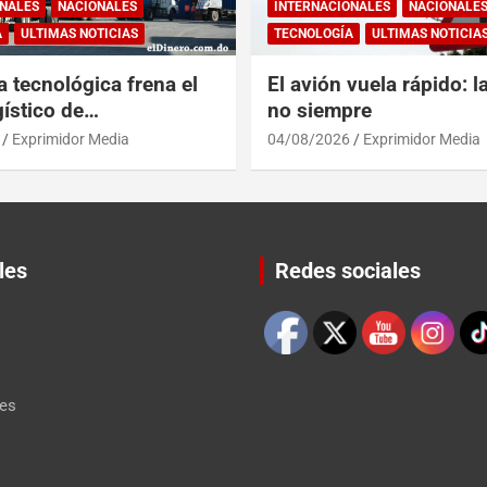
NALES
NACIONALES
INTERNACIONALES
NACIONALE
A
ULTIMAS NOTICIAS
TECNOLOGÍA
ULTIMAS NOTICIA
a tecnológica frena el
El avión vuela rápido: l
ístico de
no siempre
érica y RD
Exprimidor Media
04/08/2026
Exprimidor Media
les
Redes sociales
Set Youtube Channel ID
les