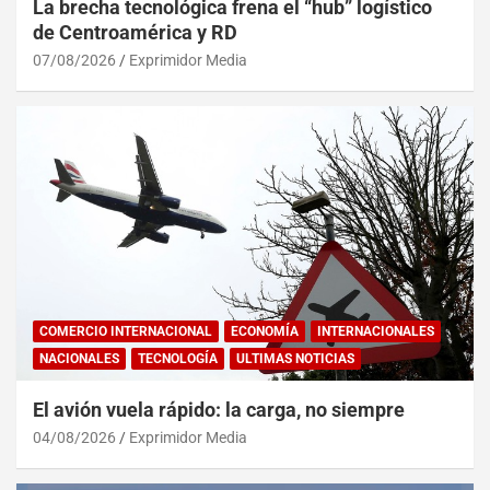
La brecha tecnológica frena el “hub” logístico
de Centroamérica y RD
07/08/2026
Exprimidor Media
COMERCIO INTERNACIONAL
ECONOMÍA
INTERNACIONALES
NACIONALES
TECNOLOGÍA
ULTIMAS NOTICIAS
El avión vuela rápido: la carga, no siempre
04/08/2026
Exprimidor Media