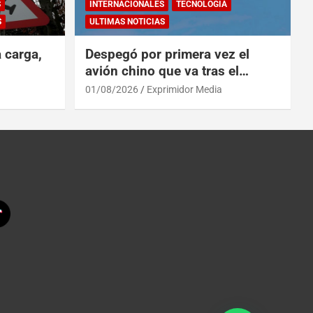
S
INTERNACIONALES
TECNOLOGÍA
S
ULTIMAS NOTICIAS
a carga,
Despegó por primera vez el
avión chino que va tras el
reinado del A319 en el Tíbet
01/08/2026
Exprimidor Media