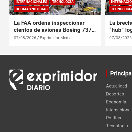
INTERNACIONALES
TECNOLOGÍA
INTERNACIO
ULTIMAS NOTICIAS
TECNOLOGÍ
La FAA ordena inspeccionar
La brech
cientos de aviones Boeing 737
“hub” log
Max por posibles grietas
Centroam
07/08/2026
Exprimidor Media
07/08/2026
Principa
Actualidad
Deportes
Economía
Internaciona
Política
Tecnología