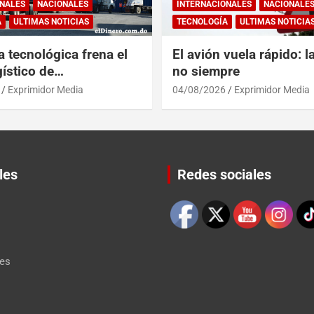
NALES
NACIONALES
INTERNACIONALES
NACIONALE
A
ULTIMAS NOTICIAS
TECNOLOGÍA
ULTIMAS NOTICIA
a tecnológica frena el
El avión vuela rápido: l
ístico de
no siempre
érica y RD
Exprimidor Media
04/08/2026
Exprimidor Media
les
Redes sociales
Set Youtube Channel ID
les