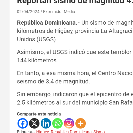
Reportan sismo de magnitud 4
02/04/2024
Exprimidor Media
República Dominicana.-
Un sismo de magnit
kilómetros de Higüey, provincia La Altagraci
Unidos (USGS) .
Asimismo, el USGS indicó que este temblor o
144 kilómetros.
En tanto, a esa misma hora, el Centro Naci
seísmo de 3.4 de magnitud.
Sin embargo, indicaron que el epicentro de 
2.5 kilómetros al sur del municipio San Raf
Comparte esta noticia
Etiquetas:
Higüey
,
República Dominicana
,
Sismo