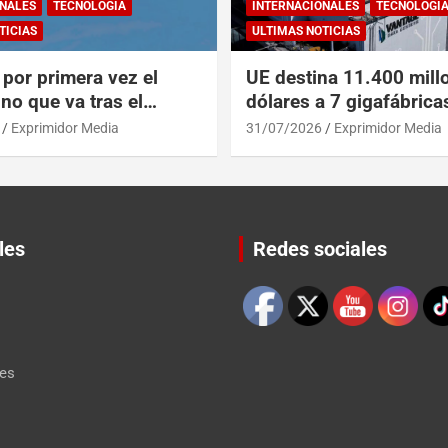
NALES
TECNOLOGÍA
INTERNACIONALES
TECNOLOGÍ
TICIAS
ULTIMAS NOTICIAS
por primera vez el
UE destina 11.400 mill
no que va tras el
dólares a 7 gigafábrica
del A319 en el Tíbet
para alcanzar a EEUU y
Exprimidor Media
31/07/2026
Exprimidor Media
les
Redes sociales
Set Youtube Channel ID
les