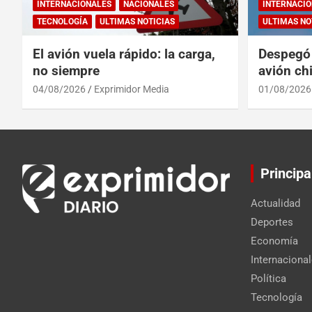
INTERNACIONALES
NACIONALES
INTERNACIO
TECNOLOGÍA
ULTIMAS NOTICIAS
ULTIMAS NO
El avión vuela rápido: la carga,
Despegó 
no siempre
avión chi
reinado 
04/08/2026
Exprimidor Media
01/08/2026
Principa
Actualidad
Deportes
Economía
Internaciona
Política
Tecnología