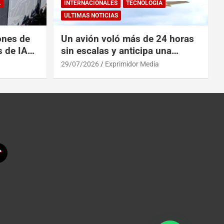
A
INTERNACIONALES
TECNOLOGÍA
ULTIMAS NOTICIAS
ones de
Un avión voló más de 24 horas
s de IA
sin escalas y anticipa una
 China
revolución en los viajes
29/07/2026
Exprimidor Media