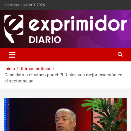
domingo, agosto 9, 2026
Sitio de Noticias
Exprimidor media
Inicio
Ultimas noticias
Candidato a diputado por el PLD pide una mejor inversión en
el sector salud