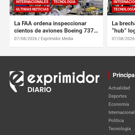
INTERNACIONALES
TECNOLOGÍA
INTERNACIO
ULTIMAS NOTICIAS
TECNOLOGÍ
La FAA ordena inspeccionar
La brech
cientos de aviones Boeing 737
“hub” log
Max por posibles grietas
Centroam
07/08/2026
Exprimidor Media
07/08/2026
Principa
Actualidad
Deportes
Economía
Internaciona
Política
Tecnología