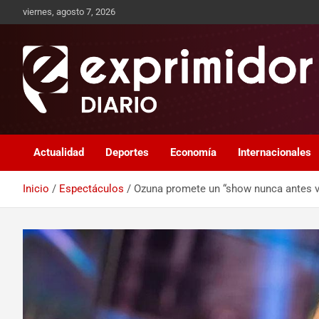
viernes, agosto 7, 2026
Sitio de Noticias
Exprimidor media
Actualidad
Deportes
Economía
Internacionales
Inicio
Espectáculos
Ozuna promete un “show nunca antes v