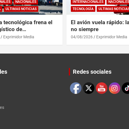
NALES
NACIONALES
INTERNACIONALES
NACIONALE
A
ULTIMAS NOTICIAS
TECNOLOGÍA
ULTIMAS NOTICIA
a tecnológica frena el
El avión vuela rápido: l
ístico de
no siempre
érica y RD
Exprimidor Media
04/08/2026
Exprimidor Media
les
Redes sociales
Set Youtube Channel ID
les