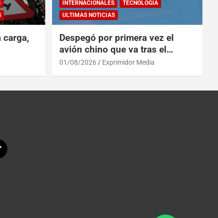
S
INTERNACIONALES
TECNOLOGÍA
S
ULTIMAS NOTICIAS
a carga,
Despegó por primera vez el
avión chino que va tras el
reinado del A319 en el Tíbet
01/08/2026
Exprimidor Media