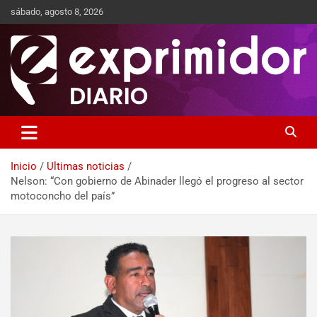
sábado, agosto 8, 2026
Sitio de Noticias
Exprimidor media
Inicio
Ultimas noticias
Nelson: “Con gobierno de Abinader llegó el progreso al sector
motoconcho del país”