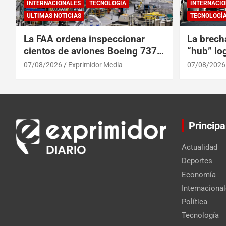
INTERNACIONALES
TECNOLOGÍA
INTERNACIO
ULTIMAS NOTICIAS
TECNOLOGÍ
La FAA ordena inspeccionar
La brech
cientos de aviones Boeing 737
“hub” log
Max por posibles grietas
Centroam
07/08/2026
Exprimidor Media
07/08/2026
Principa
Actualidad
Deportes
Economía
Internaciona
Política
Tecnología