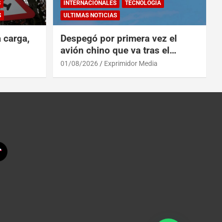
S
INTERNACIONALES
TECNOLOGÍA
S
ULTIMAS NOTICIAS
a carga,
Despegó por primera vez el
avión chino que va tras el
reinado del A319 en el Tíbet
01/08/2026
Exprimidor Media