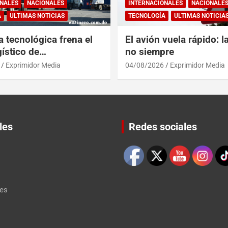
NALES
NACIONALES
INTERNACIONALES
NACIONALE
A
ULTIMAS NOTICIAS
TECNOLOGÍA
ULTIMAS NOTICIA
a tecnológica frena el
El avión vuela rápido: l
ístico de
no siempre
érica y RD
Exprimidor Media
04/08/2026
Exprimidor Media
les
Redes sociales
Set Youtube Channel ID
les