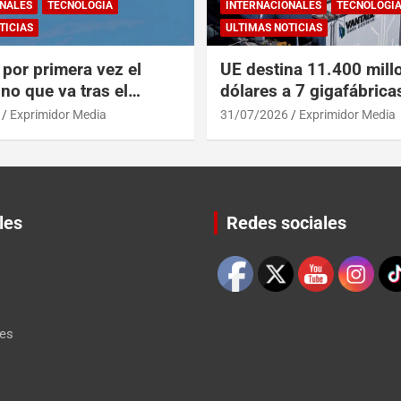
NALES
TECNOLOGÍA
INTERNACIONALES
TECNOLOGÍ
TICIAS
ULTIMAS NOTICIAS
por primera vez el
UE destina 11.400 mill
no que va tras el
dólares a 7 gigafábrica
del A319 en el Tíbet
para alcanzar a EEUU y
Exprimidor Media
31/07/2026
Exprimidor Media
les
Redes sociales
Set Youtube Channel ID
les