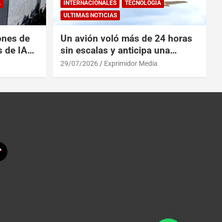
A
INTERNACIONALES
TECNOLOGÍA
ULTIMAS NOTICIAS
ones de
Un avión voló más de 24 horas
s de IA
sin escalas y anticipa una
 China
revolución en los viajes
29/07/2026
Exprimidor Media