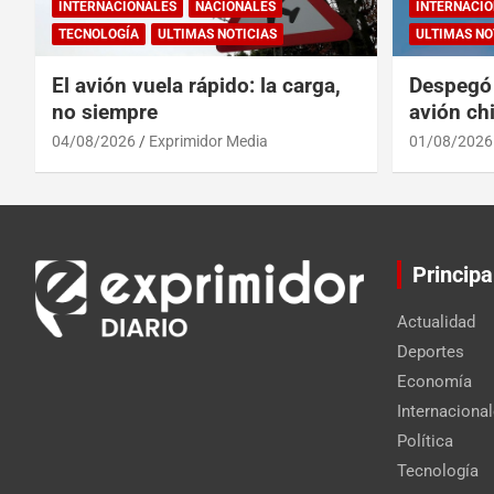
INTERNACIONALES
NACIONALES
INTERNACIO
TECNOLOGÍA
ULTIMAS NOTICIAS
ULTIMAS NO
El avión vuela rápido: la carga,
Despegó 
no siempre
avión chi
reinado 
04/08/2026
Exprimidor Media
01/08/2026
Principa
Actualidad
Deportes
Economía
Internaciona
Política
Tecnología