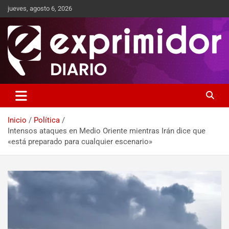
jueves, agosto 6, 2026
Sitio de Noticias
Exprimidor media
Inicio
Política
Intensos ataques en Medio Oriente mientras Irán dice que
«está preparado para cualquier escenario»