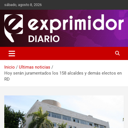
sábado, agosto 8, 2026
Sitio de Noticias
Exprimidor media
Inicio
Ultimas noticias
Hoy serán juramentados los 158 alcaldes y demás electos en
RD