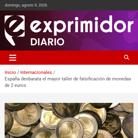
domingo, agosto 9, 2026
Sitio de Noticias
Exprimidor media
Inicio
Internacionales
España desbarata el mayor taller de falsificación de monedas
de 2 euros