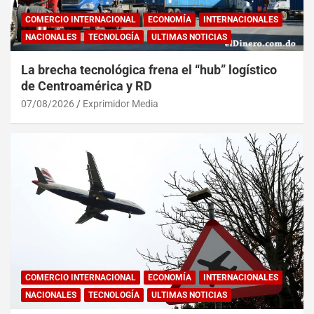
COMERCIO INTERNACIONAL
ECONOMÍA
INTERNACIONALES
NACIONALES
TECNOLOGÍA
ULTIMAS NOTICIAS
La brecha tecnológica frena el “hub” logístico
de Centroamérica y RD
07/08/2026
Exprimidor Media
COMERCIO INTERNACIONAL
ECONOMÍA
INTERNACIONALES
NACIONALES
TECNOLOGÍA
ULTIMAS NOTICIAS