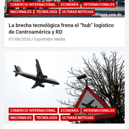
COMERCIO INTERNACIONAL
ECONOMÍA
INTERNACIONALES
NACIONALES
TECNOLOGÍA
ULTIMAS NOTICIAS
La brecha tecnológica frena el “hub” logístico
de Centroamérica y RD
07/08/2026
Exprimidor Media
COMERCIO INTERNACIONAL
ECONOMÍA
INTERNACIONALES
NACIONALES
TECNOLOGÍA
ULTIMAS NOTICIAS