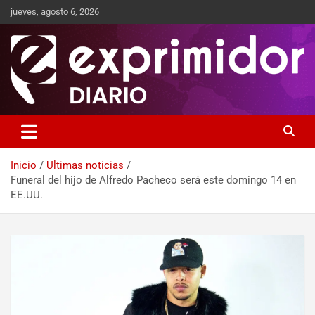
jueves, agosto 6, 2026
Sitio de Noticias
Exprimidor media
Inicio
Ultimas noticias
Funeral del hijo de Alfredo Pacheco será este domingo 14 en
EE.UU.