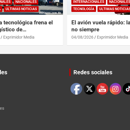
NALES
NACIONALES
INTERNACIONALES
NACIONALE
A
ULTIMAS NOTICIAS
TECNOLOGÍA
ULTIMAS NOTICIA
a tecnológica frena el
El avión vuela rápido: l
ístico de
no siempre
érica y RD
Exprimidor Media
04/08/2026
Exprimidor Media
les
Redes sociales
Set Youtube Channel ID
les