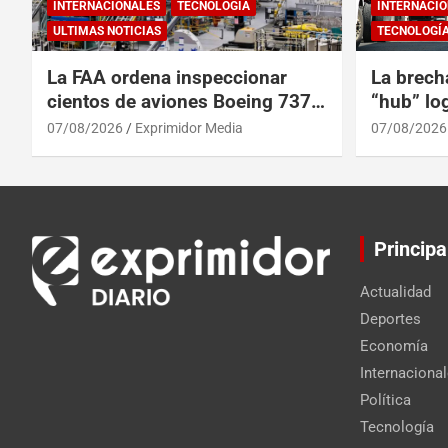
INTERNACIONALES
TECNOLOGÍA
INTERNACIO
ULTIMAS NOTICIAS
TECNOLOGÍ
La FAA ordena inspeccionar
La brech
cientos de aviones Boeing 737
“hub” log
Max por posibles grietas
Centroam
07/08/2026
Exprimidor Media
07/08/2026
Principa
Actualidad
Deportes
Economía
Internaciona
Política
Tecnología