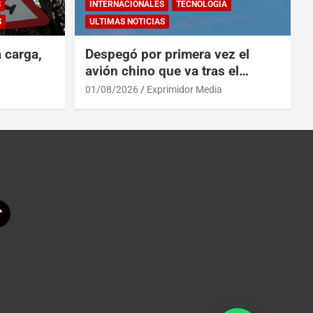
S
INTERNACIONALES
TECNOLOGÍA
S
ULTIMAS NOTICIAS
a carga,
Despegó por primera vez el
avión chino que va tras el
reinado del A319 en el Tíbet
01/08/2026
Exprimidor Media