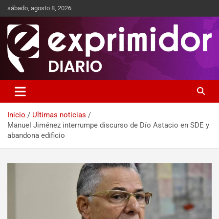
sábado, agosto 8, 2026
Sitio de Noticias
Exprimidor media
Inicio
Ultimas noticias
Manuel Jiménez interrumpe discurso de Dío Astacio en SDE y
abandona edificio