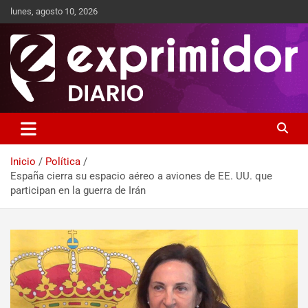
lunes, agosto 10, 2026
Sitio de Noticias
Exprimidor media
Inicio
Política
España cierra su espacio aéreo a aviones de EE. UU. que
participan en la guerra de Irán