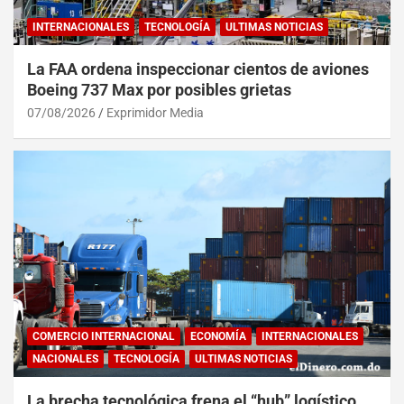
INTERNACIONALES
TECNOLOGÍA
ULTIMAS NOTICIAS
La FAA ordena inspeccionar cientos de aviones
Boeing 737 Max por posibles grietas
07/08/2026
Exprimidor Media
COMERCIO INTERNACIONAL
ECONOMÍA
INTERNACIONALES
NACIONALES
TECNOLOGÍA
ULTIMAS NOTICIAS
La brecha tecnológica frena el “hub” logístico