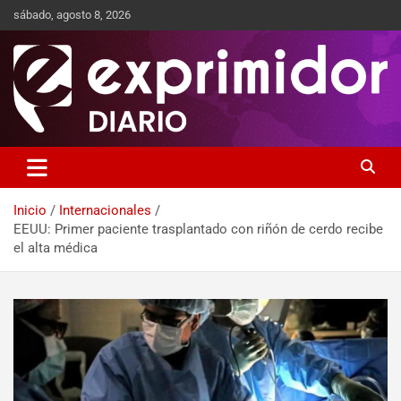
sábado, agosto 8, 2026
Sitio de Noticias
Exprimidor media
Inicio
Internacionales
EEUU: Primer paciente trasplantado con riñón de cerdo recibe
el alta médica