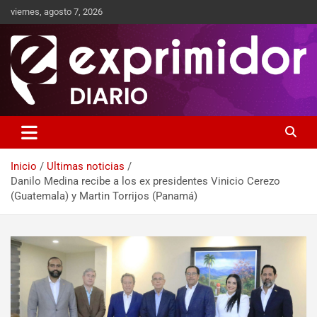
viernes, agosto 7, 2026
Sitio de Noticias
Exprimidor media
Inicio
Ultimas noticias
Danilo Medina recibe a los ex presidentes Vinicio Cerezo
(Guatemala) y Martin Torrijos (Panamá)