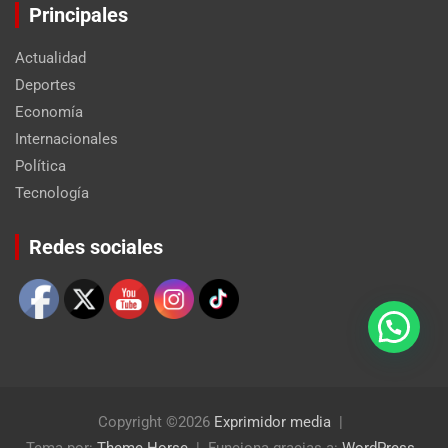
Principales
Actualidad
Deportes
Economía
Internacionales
Política
Tecnología
Set Youtube Channel ID
Redes sociales
Copyright ©2026
Exprimidor media
Tema por:
Theme Horse
Funciona gracias a:
WordPress