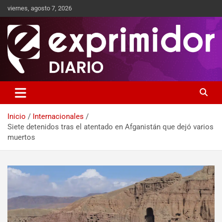
viernes, agosto 7, 2026
Sitio de Noticias
Exprimidor media
Inicio
Internacionales
Siete detenidos tras el atentado en Afganistán que dejó varios
muertos