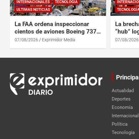
INTERNACIONALES
TECNOLOGÍA
INTERNACIO
ULTIMAS NOTICIAS
TECNOLOGÍ
La FAA ordena inspeccionar
La brech
cientos de aviones Boeing 737
“hub” log
Max por posibles grietas
Centroam
07/08/2026
Exprimidor Media
07/08/2026
Principa
Actualidad
Deportes
Economía
Internaciona
Política
Tecnología