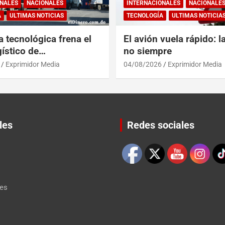
NALES
NACIONALES
INTERNACIONALES
NACIONALE
A
ULTIMAS NOTICIAS
TECNOLOGÍA
ULTIMAS NOTICIA
a tecnológica frena el
El avión vuela rápido: l
ístico de
no siempre
érica y RD
Exprimidor Media
04/08/2026
Exprimidor Media
les
Redes sociales
Set Youtube Channel ID
les