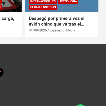
S
INTERNACIONALES
TECNOLOGÍA
S
ULTIMAS NOTICIAS
a carga,
Despegó por primera vez el
avión chino que va tras el
reinado del A319 en el Tíbet
01/08/2026
Exprimidor Media