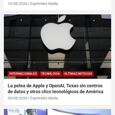
operativa
10/08/2026
Exprimidor Media
INTERNACIONALES
TECNOLOGÍA
ULTIMAS NOTICIAS
La pelea de Apple y OpenAI, Texas sin centros
de datos y otros clics tecnológicos de América
09/08/2026
Exprimidor Media