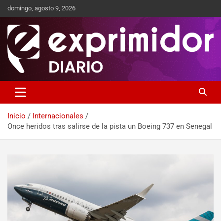
domingo, agosto 9, 2026
Sitio de Noticias
Exprimidor media
Inicio
Internacionales
Once heridos tras salirse de la pista un Boeing 737 en Senegal