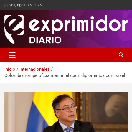
jueves, agosto 6, 2026
Sitio de Noticias
Exprimidor media
Inicio
Internacionales
Colombia rompe oficialmente relación diplomática con Israel