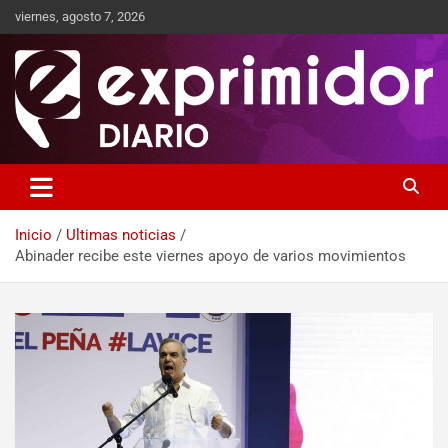
viernes, agosto 7, 2026
Sitio de Noticias
Exprimidor media
Inicio
Ultimas noticias
Abinader recibe este viernes apoyo de varios movimientos