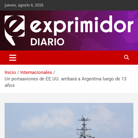
jueves, agosto 6, 2026
Sitio de Noticias
Exprimidor media
Inicio
Internacionales
Un portaaviones de EE.UU. arribará a Argentina luego de 13
años