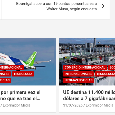
Bournigal supera con 19 puntos porcentuales a
Walter Musa, según encuesta
INTERNACIONAL
COMERCIO INTERNACIONAL
EC
NALES
TECNOLOGÍA
INTERNACIONALES
TECNOLOGÍ
TICIAS
ULTIMAS NOTICIAS
por primera vez el
UE destina 11.400 mill
no que va tras el
dólares a 7 gigafábrica
del A319 en el Tíbet
para alcanzar a EEUU y
Exprimidor Media
31/07/2026
Exprimidor Media