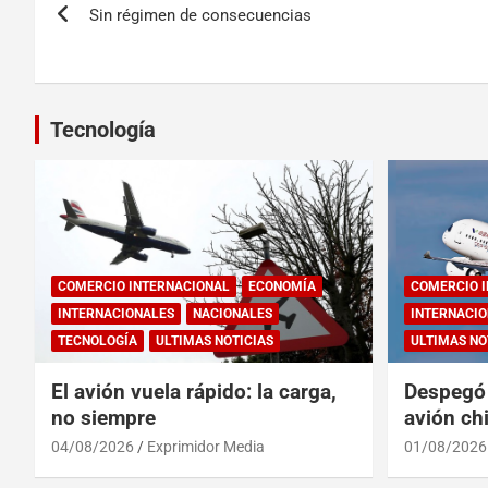
Sin régimen de consecuencias
Tecnología
COMERCIO INTERNACIONAL
ECONOMÍA
COMERCIO 
INTERNACIONALES
NACIONALES
INTERNACIO
TECNOLOGÍA
ULTIMAS NOTICIAS
ULTIMAS NO
El avión vuela rápido: la carga,
Despegó 
no siempre
avión chi
reinado 
04/08/2026
Exprimidor Media
01/08/2026