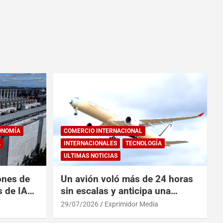
ONOMÍA
COMERCIO INTERNACIONAL
A
INTERNACIONALES
TECNOLOGÍA
ULTIMAS NOTICIAS
ones de
Un avión voló más de 24 horas
s de IA
sin escalas y anticipa una
 China
revolución en los viajes
29/07/2026
Exprimidor Media