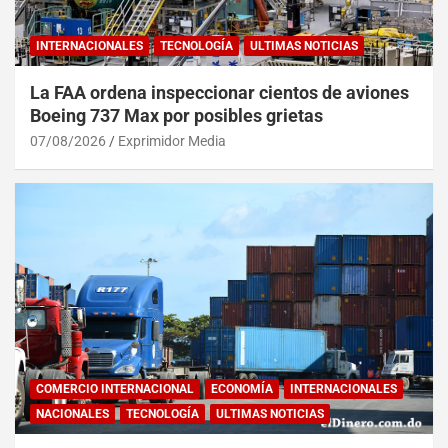
INTERNACIONALES
TECNOLOGÍA
ULTIMAS NOTICIAS
La FAA ordena inspeccionar cientos de aviones
Boeing 737 Max por posibles grietas
07/08/2026
Exprimidor Media
COMERCIO INTERNACIONAL
ECONOMÍA
INTERNACIONALES
NACIONALES
TECNOLOGÍA
ULTIMAS NOTICIAS