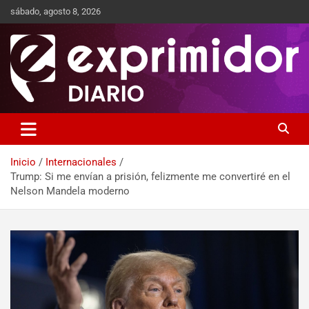
sábado, agosto 8, 2026
Sitio de Noticias
Exprimidor media
Inicio
Internacionales
Trump: Si me envían a prisión, felizmente me convertiré en el
Nelson Mandela moderno