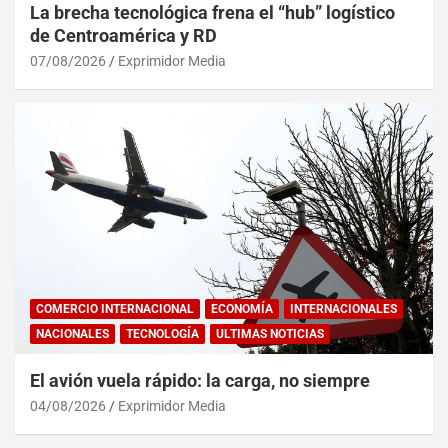
La brecha tecnológica frena el “hub” logístico
de Centroamérica y RD
07/08/2026
Exprimidor Media
COMERCIO INTERNACIONAL
ECONOMÍA
INTERNACIONALES
NACIONALES
TECNOLOGÍA
ULTIMAS NOTICIAS
El avión vuela rápido: la carga, no siempre
04/08/2026
Exprimidor Media