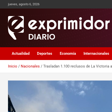
jueves, agosto 6, 2026
Sitio de Noticias
Exprimidor media
Actualidad
Deportes
Economía
Internacionales
Inicio
Nacionales
Trasladan 1.100 reclusos de La Victoria a