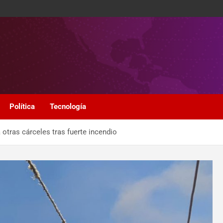
Política
Tecnología
 otras cárceles tras fuerte incendio