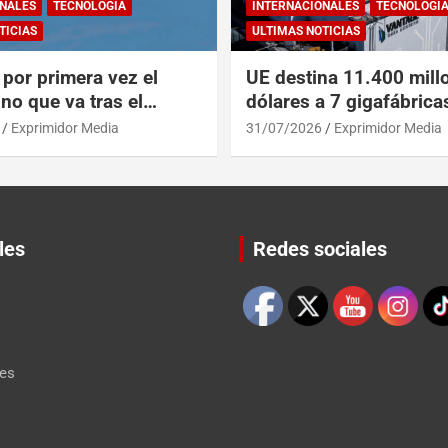
NALES
TECNOLOGÍA
INTERNACIONALES
TECNOLOGÍ
TICIAS
ULTIMAS NOTICIAS
por primera vez el
UE destina 11.400 mill
no que va tras el
dólares a 7 gigafábrica
del A319 en el Tíbet
para alcanzar a EEUU y
Exprimidor Media
31/07/2026
Exprimidor Media
les
Redes sociales
Set Youtube Channel ID
les