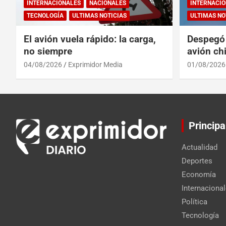
INTERNACIONALES
NACIONALES
INTERNACIO
TECNOLOGÍA
ULTIMAS NOTICIAS
ULTIMAS NO
El avión vuela rápido: la carga,
Despegó 
no siempre
avión chi
reinado 
04/08/2026
Exprimidor Media
01/08/2026
Principa
Actualidad
Deportes
Economía
Internaciona
Política
Tecnología