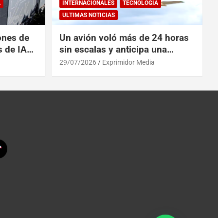
A
INTERNACIONALES
TECNOLOGÍA
ULTIMAS NOTICIAS
ones de
Un avión voló más de 24 horas
s de IA
sin escalas y anticipa una
 China
revolución en los viajes
29/07/2026
Exprimidor Media