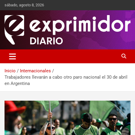
sábado, agosto 8, 2026
Sitio de Noticias
Exprimidor media
Inicio
Internacionales
Trabajadores llevarán a cabo otro paro nacional el 30 de abril
en Argentina