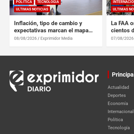
POLÍTICA
TECNOLOGÍA
INTERNACIO
ULTIMAS NOTICIAS
ULTIMAS NO
Inflación, tipo de cambio y
La FAA o
expectativas marcan el mapa
cientos 
del riesgo financiero
Max por 
08/08/2026
Exprimidor Media
07/08/2026
Principa
Actualidad
Deportes
Economía
Internaciona
Política
Tecnología