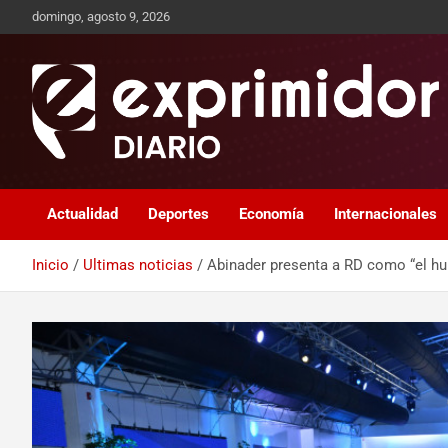
domingo, agosto 9, 2026
Sitio de Noticias
Exprimidor media
Actualidad
Deportes
Economía
Internacionales
Inicio
Ultimas noticias
Abinader presenta a RD como “el hub