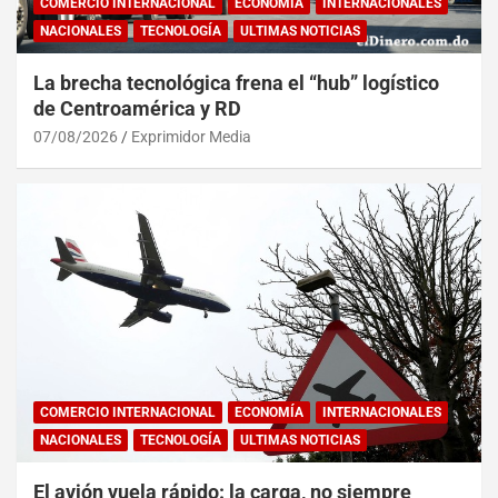
COMERCIO INTERNACIONAL
ECONOMÍA
INTERNACIONALES
NACIONALES
TECNOLOGÍA
ULTIMAS NOTICIAS
La brecha tecnológica frena el “hub” logístico
de Centroamérica y RD
07/08/2026
Exprimidor Media
COMERCIO INTERNACIONAL
ECONOMÍA
INTERNACIONALES
NACIONALES
TECNOLOGÍA
ULTIMAS NOTICIAS
El avión vuela rápido: la carga, no siempre