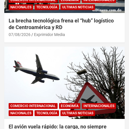
COMERCIO INTERNACIONAL
ECONOMÍA
INTERNACIONALES
NACIONALES
TECNOLOGÍA
ULTIMAS NOTICIAS
La brecha tecnológica frena el “hub” logístico
de Centroamérica y RD
07/08/2026
Exprimidor Media
COMERCIO INTERNACIONAL
ECONOMÍA
INTERNACIONALES
NACIONALES
TECNOLOGÍA
ULTIMAS NOTICIAS
El avión vuela rápido: la carga, no siempre