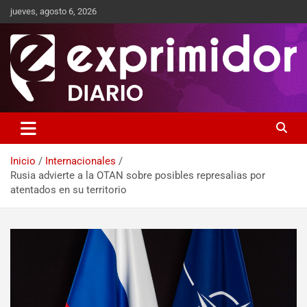
jueves, agosto 6, 2026
Sitio de Noticias
Exprimidor media
Inicio
Internacionales
Rusia advierte a la OTAN sobre posibles represalias por
atentados en su territorio