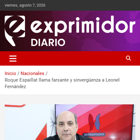
viernes, agosto 7, 2026
Sitio de Noticias
Exprimidor media
Inicio
Nacionales
Roque Espaillat llama farsante y sinvergüenza a Leonel
Fernández