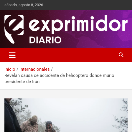
sábado, agosto 8, 2026
Sitio de Noticias
Exprimidor media
Inicio
Internacionales
Revelan causa de accidente de helicóptero donde murió
presidente de Irán