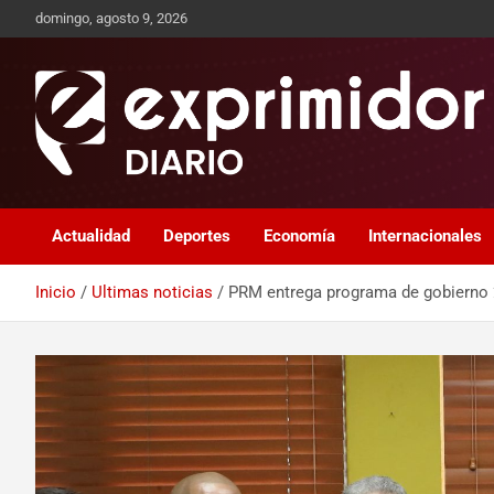
domingo, agosto 9, 2026
Sitio de Noticias
Exprimidor media
Actualidad
Deportes
Economía
Internacionales
Inicio
Ultimas noticias
PRM entrega programa de gobierno 