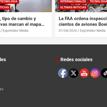
TECNOLOGÍA
INTERNACIONALES
TECNOLOGÍ
TICIAS
ULTIMAS NOTICIAS
, tipo de cambio y
La FAA ordena inspecc
ivas marcan el mapa
cientos de aviones Boe
o financiero
Max por posibles griet
Exprimidor Media
07/08/2026
Exprimidor Media
les
Redes sociales
Set Youtube Channel ID
les