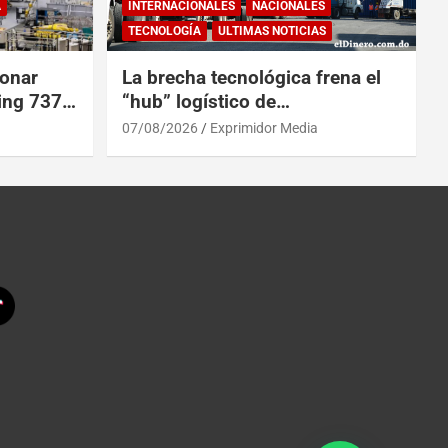
A
INTERNACIONALES
NACIONALES
TECNOLOGÍA
ULTIMAS NOTICIAS
ionar
La brecha tecnológica frena el
ing 737
“hub” logístico de
as
Centroamérica y RD
07/08/2026
Exprimidor Media