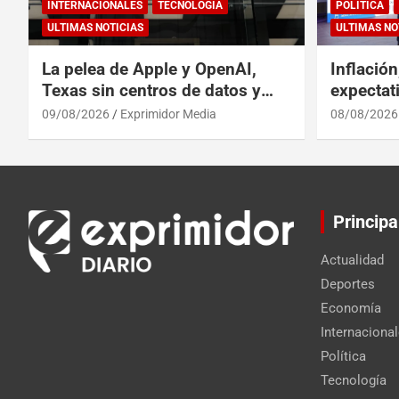
INTERNACIONALES
TECNOLOGÍA
POLÍTICA
ULTIMAS NOTICIAS
ULTIMAS NO
La pelea de Apple y OpenAI,
Inflación
Texas sin centros de datos y
expectat
otros clics tecnológicos de
del riesg
09/08/2026
Exprimidor Media
08/08/2026
América
Principa
Actualidad
Deportes
Economía
Internaciona
Política
Tecnología