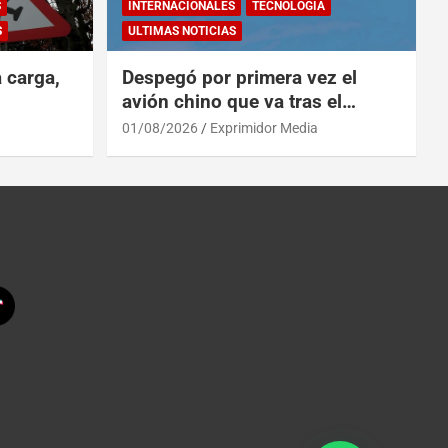
S
INTERNACIONALES
TECNOLOGÍA
S
ULTIMAS NOTICIAS
a carga,
Despegó por primera vez el
avión chino que va tras el
reinado del A319 en el Tíbet
01/08/2026
Exprimidor Media