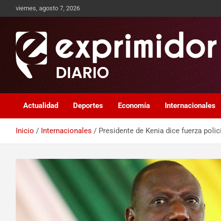
viernes, agosto 7, 2026
Sitio de Noticias
Exprimidor media
Actualidad
Deportes
Economía
Internacionales
Inicio
Internacionales
Presidente de Kenia dice fuerza polic