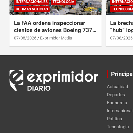
INTERNACIONALES
TECNOLOGÍA
INTERNACIO
ULTIMAS NOTICIAS
TECNOLOGÍ
La FAA ordena inspeccionar
La brech
cientos de aviones Boeing 737
“hub” log
Max por posibles grietas
Centroam
07/08/2026
Exprimidor Media
07/08/2026
Principa
Actualidad
Deportes
Economía
Internaciona
Política
Tecnología