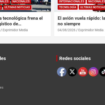
NALES
NACIONALES
INTERNACIONALES
NACIONALE
A
ULTIMAS NOTICIAS
TECNOLOGÍA
ULTIMAS NOTICIA
a tecnológica frena el
El avión vuela rápido: l
ístico de
no siempre
érica y RD
Exprimidor Media
04/08/2026
Exprimidor Media
les
Redes sociales
Set Youtube Channel ID
les