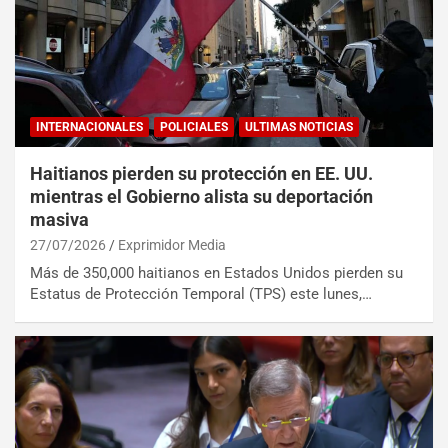
INTERNACIONALES
POLICIALES
ULTIMAS NOTICIAS
Haitianos pierden su protección en EE. UU.
mientras el Gobierno alista su deportación
masiva
27/07/2026
Exprimidor Media
Más de 350,000 haitianos en Estados Unidos pierden su
Estatus de Protección Temporal (TPS) este lunes,…